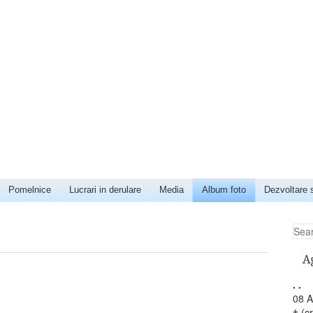
Pomelnice
Lucrari in derulare
Media
Album foto
Dezvoltare s
Sea
A
.
.
08 A
† (c