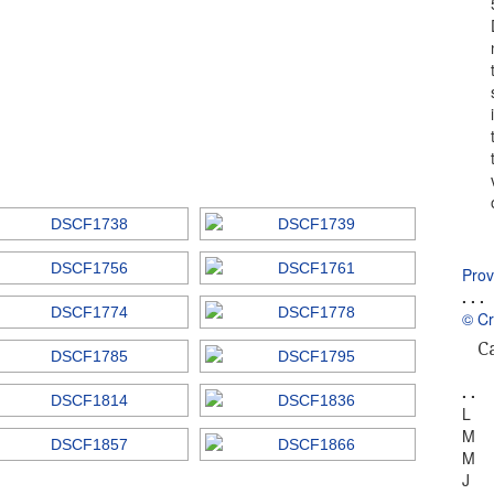
Prov
.
.
.
© Cr
C
.
.
L
M
M
J