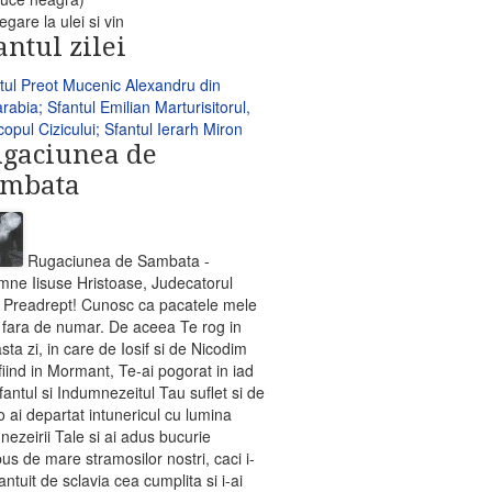
egare la ulei si vin
antul zilei
tul Preot Mucenic Alexandru din
rabia; Sfantul Emilian Marturisitorul,
copul Cizicului; Sfantul Ierarh Miron
gaciunea de
ambata
Rugaciunea de Sambata -
ne Iisuse Hristoase, Judecatorul
Preadrept! Cunosc ca pacatele mele
 fara de numar. De aceea Te rog in
sta zi, in care de Iosif si de Nicodim
fiind in Mormant, Te-ai pogorat in iad
fantul si Indumnezeitul Tau suflet si de
o ai departat intunericul cu lumina
ezeirii Tale si ai adus bucurie
us de mare stramosilor nostri, caci i-
antuit de sclavia cea cumplita si i-ai