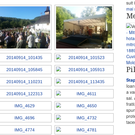
suit 
mai 
Me
- Mi
hota
mitr
1889
Cuvi
Mold
Pi
Stap
Ioan
a va
sai.
frati
spune
prot
tace