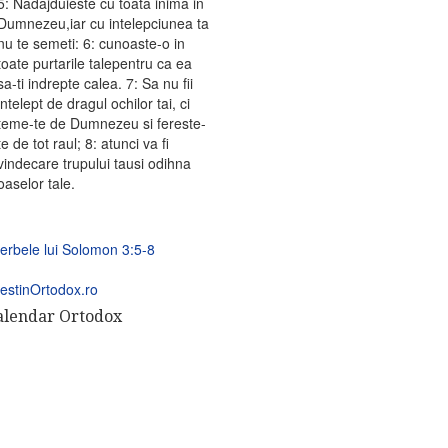
5: Nadajduieste cu toata inima in
Dumnezeu,iar cu intelepciunea ta
nu te semeti: 6: cunoaste-o in
toate purtarile talepentru ca ea
sa-ti indrepte calea. 7: Sa nu fii
intelept de dragul ochilor tai, ci
teme-te de Dumnezeu si fereste-
te de tot raul; 8: atunci va fi
vindecare trupului tausi odihna
oaselor tale.
erbele lui Solomon 3:5-8
estinOrtodox.ro
alendar Ortodox