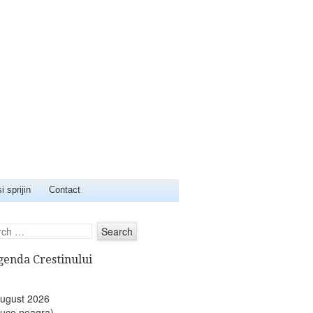
i sprijin
Contact
rch
genda Crestinului
ugust 2026
ruce neagra)