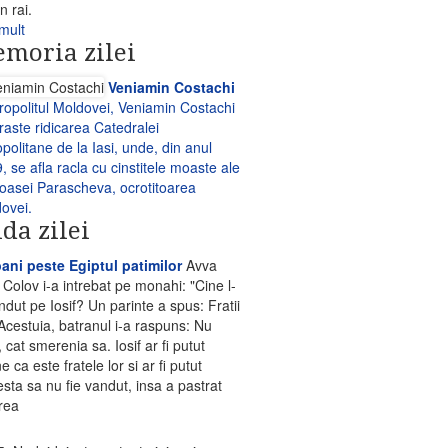
in rai.
mult
moria zilei
Veniamin Costachi
tropolitul Moldovei, Veniamin Costachi
raste ridicarea Catedralei
opolitane de la Iasi, unde, din anul
, se afla racla cu cinstitele moaste ale
oasei Parascheva, ocrotitoarea
ovei.
lda zilei
ani peste Egiptul patimilor
Avva
 Colov i-a intrebat pe monahi: "Cine l-
ndut pe Iosif? Un parinte a spus: Fratii
 Acestuia, batranul i-a raspuns: Nu
i, cat smerenia sa. Iosif ar fi putut
 ca este fratele lor si ar fi putut
esta sa nu fie vandut, insa a pastrat
rea