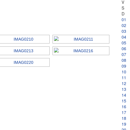
V
S
D
01
02
03
04
05
06
07
08
09
10
11
12
13
14
15
16
17
18
19
20