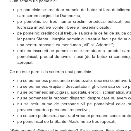
Cum scriem un pomelnic:
pe pomelnic se trec doar numele de botez si fara detalierea 
care cerem sprijinul lui Dumnezeu;
pe pomelnic se trec numai crestini ortodocsi botezati p
lucreaza impotriva vointei libere a necredinciosului;
pe pomelnic credinciosul trebuie sa scrie la ce fel de slujba 
iar pentru Sfanta Liturghie pomelnicul trebuie facut pe doua co
una pentru raposati, cu mentiunea „Vii” si „Adormiti”;
ordinea inscrierii pe pomelnic este urmatoarea: preotul care
pomelnicul; preotul duhovnic; nasii (de la botez si cununie); 
apropiati.
Ce nu este permis la scrierea unui pomelnic:
nu se pomenesc persoanele nebotezate, deci nici copiii avorta
nu se pomenesc vrajitorii, descantatorii, ghicitorii sau cei ce 
nu se pomenesc sinucigasii, apostatii, ereticii, schismaticii, at
nu se pomenesc la raposati disparutii despre care nu avem cer
nu se scriu nume de persoane vii pe pomelnicul celor ra
provoca moartea persoanei respective;
nu se cere pedepsirea sau raul vreunei persoane considerat
pe pomelnicul de la Sfantul Maslu nu se trec raposati;
“Este vreunul dintre voi in suferinţa? Sa se roage. Este cineva