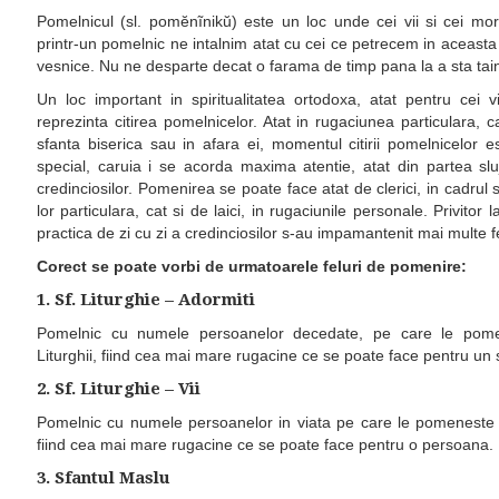
Pomelnicul (sl. pomĕnĩnikŭ) este un loc unde cei vii si cei mo
printr-un pomelnic ne intalnim atat cu cei ce petrecem in aceasta vi
vesnice. Nu ne desparte decat o farama de timp pana la a sta tainic 
Un loc important in spiritualitatea ortodoxa, atat pentru cei vi
reprezinta citirea pomelnicelor. Atat in rugaciunea particulara, cat
sfanta biserica sau in afara ei, momentul citirii pomelnicelor e
special, caruia i se acorda maxima atentie, atat din partea slujit
credinciosilor. Pomenirea se poate face atat de clerici, in cadrul 
lor particulara, cat si de laici, in rugaciunile personale. Privitor 
practica de zi cu zi a credinciosilor s-au impamantenit mai multe 
Corect se poate vorbi de urmatoarele feluri de pomenire:
1. Sf. Liturghie – Adormiti
Pomelnic cu numele persoanelor decedate, pe care le pomene
Liturghii, fiind cea mai mare rugacine ce se poate face pentru un 
2. Sf. Liturghie – Vii
Pomelnic cu numele persoanelor in viata pe care le pomeneste pre
fiind cea mai mare rugacine ce se poate face pentru o persoana.
3. Sfantul Maslu