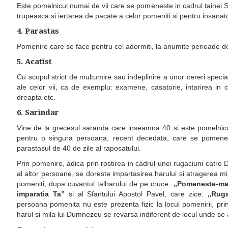
Este pomelnicul numai de vii care se pomeneste in cadrul tainei 
trupeasca si iertarea de pacate a celor pomeniti si pentru insanato
4. Parastas
Pomenire care se face pentru cei adormiti, la anumite perioade de
5. Acatist
Cu scopul strict de multumire sau indeplinire a unor cereri specia
ale celor vii, ca de exemplu: examene, casatorie, intarirea in 
dreapta etc.
6. Sarindar
Vine de la grecesul saranda care inseamna 40 si este pomelnicu
pentru o singura persoana, recent decedata, care se pomenes
parastasul de 40 de zile al raposatului.
Prin pomenire, adica prin rostirea in cadrul unei rugaciuni catr
al altor persoane, se doreste impartasirea harului si atragerea mi
pomeniti, dupa cuvantul talharului de pe cruce:
„Pomeneste-ma,
imparatia Ta”
si al Sfantului Apostol Pavel, care zice:
„Ruga
persoana pomenita nu este prezenta fizic la locul pomenirii, pri
harul si mila lui Dumnezeu se revarsa indiferent de locul unde se