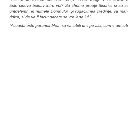
Este cineva bolnav intre voi? Sa cheme preoţii Bisericii si sa 
untdelemn, in numele Domnului. Şi rugaciunea credinţei va mant
ridica, si de va fi facut pacate se vor ierta lui.”
“Aceasta este porunca Mea: sa va iubiti unii pe altii, cum v-am iub